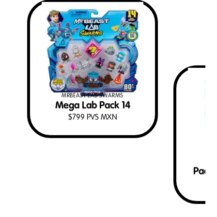
MRBEAST LAB SWARMS
Mega Lab Pack 14
$
799
PVS MXN
MR
Pack 