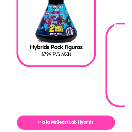
MRBEAST LAB HYBRIDS
Hybrids Pack Figuras
$
799
PVS MXN
MR
Ir a la MrBeast Lab Hybrids