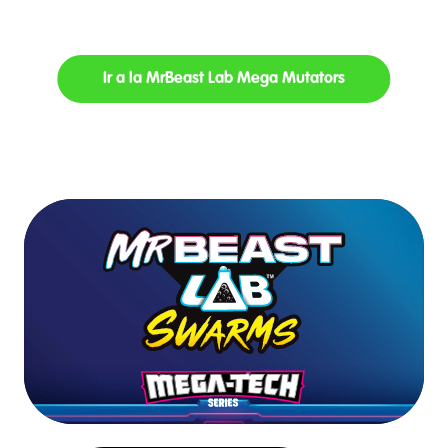
Ir a la MrBeast Lab Mega Mutators