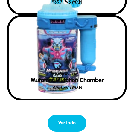
$
399
PVS MXN
MRBEAST LAB
Mutators Mutation Chamber
$
999
PVS MXN
Ver todo