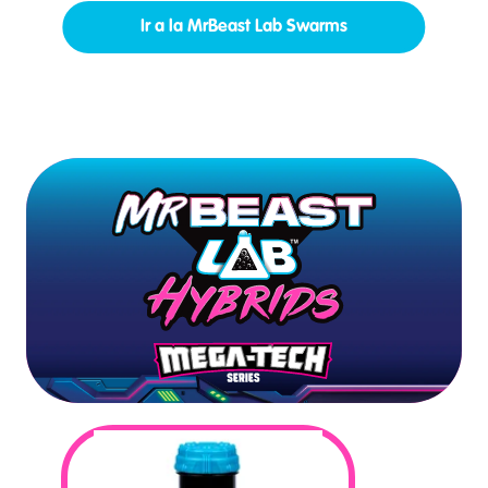
Ir a la MrBeast Lab Swarms