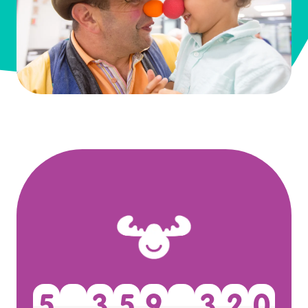
5
,
3
5
9
,
3
2
0