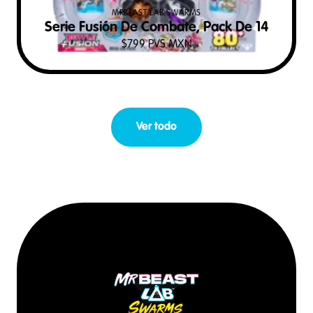
MRBEAST LAB SWARMS
Serie Fusión De Combate, Pack De 14
$
799
PVS MXN
Ver todo