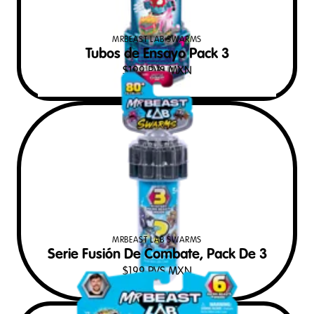
MRBEAST LAB SWARMS
Tubos de Ensayo Pack 3
$
199
PVS MXN
MRBEAST LAB SWARMS
Serie Fusión De Combate, Pack De 3
$
199
PVS MXN