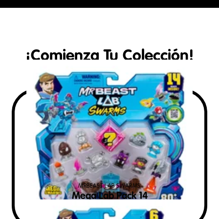
¡Comienza Tu Colección!
MRBEAST LAB SWARMS
Mega Lab Pack 14
$
799
PVS MXN