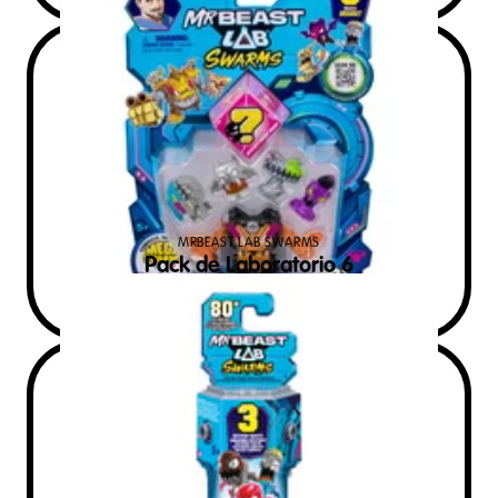
MRBEAST LAB SWARMS
Pack de Laboratorio 6
$
399
PVS MXN