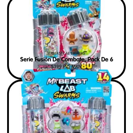
MRBEAST LAB SWARMS
Serie Fusión De Combate, Pack De 6
$
399
PVS MXN