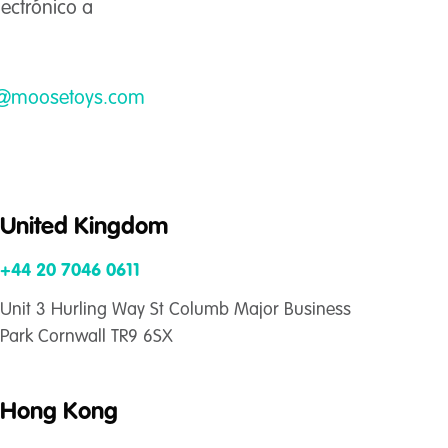
lectrónico a
@moosetoys.com
United Kingdom
+44 20 7046 0611
Unit 3 Hurling Way St Columb Major Business
Park Cornwall TR9 6SX
Hong Kong