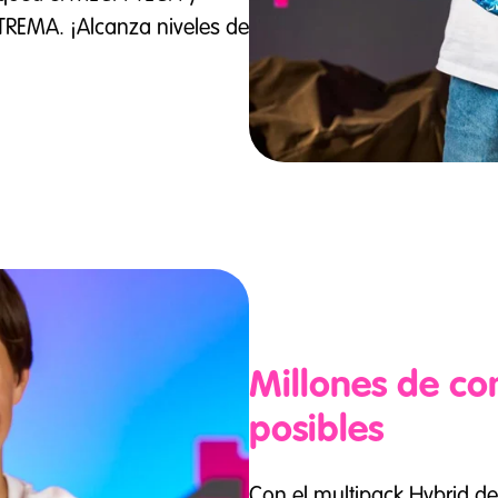
REMA. ¡Alcanza niveles de
Millones de c
posibles
Con el multipack Hybrid de