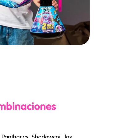
ombinaciones
 Panthar vs. Shadowcoil, los