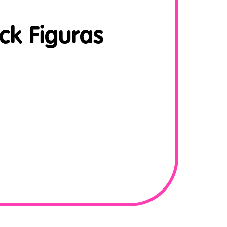
ck Figuras
N