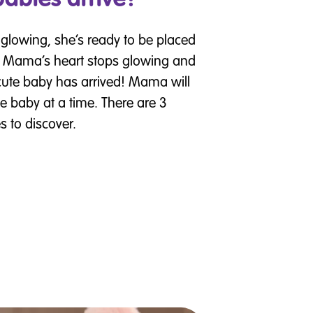
glowing, she’s ready to be placed
n Mama’s heart stops glowing and
a cute baby has arrived! Mama will
e baby at a time. There are 3
s to discover.