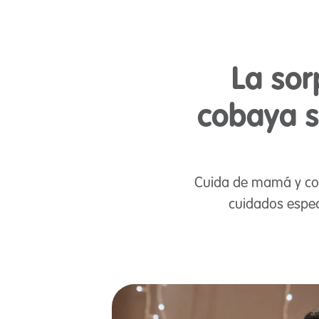
La so
cobaya s
Cuida de mamá y col
cuidados espec