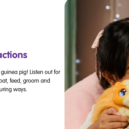
ctions
 guinea pig! Listen out for
pat, feed, groom and
turing ways.