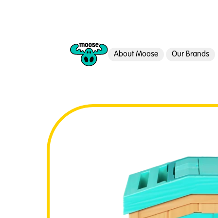
About Moose
Our Brands
Moose Toys