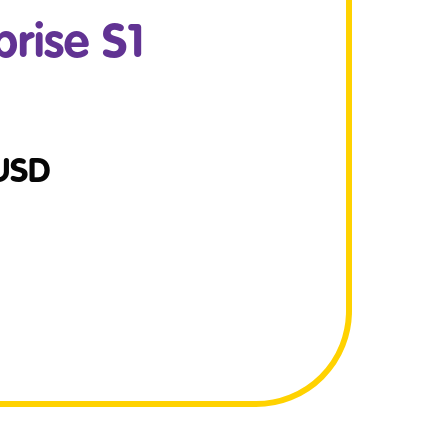
rise S1
USD