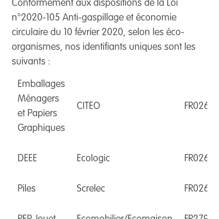
Conformément aux dispositions de la Loi
n°2020-105 Anti-gaspillage et économie
circulaire du 10 février 2020, selon les éco-
organismes, nos identifiants uniques sont les
suivants :
Emballages
Ménagers
CITEO
FR02689
et Papiers
Graphiques
DEEE
Ecologic
FR0268
Piles
Screlec
FR0268