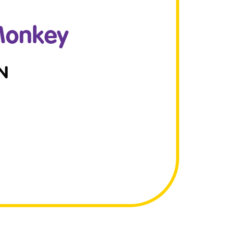
Monkey
N