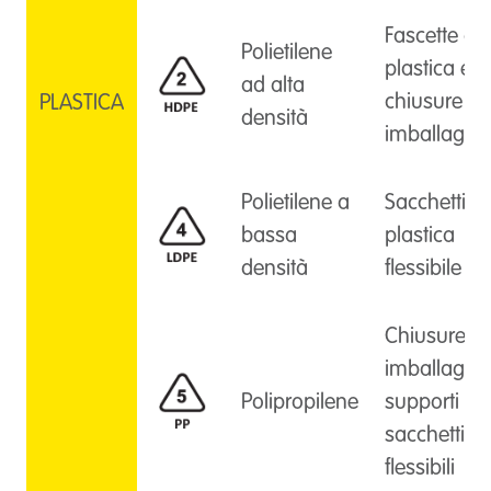
Fascette di
Polietilene
plastica e
ad alta
chiusure pe
PLASTICA
densità
imballaggi
Polietilene a
Sacchetti di
bassa
plastica
densità
flessibile
Chiusure p
imballaggi,
Polipropilene
supporti e
sacchetti
flessibili