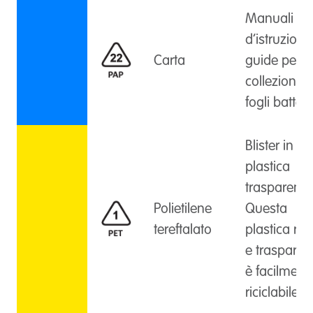
Manuali
d’istruzioni,
Carta
guide per
collezionisti
fogli batteri
Blister in
plastica
trasparente
Polietilene
Questa
tereftalato
plastica rig
e trasparen
è facilment
riciclabile.