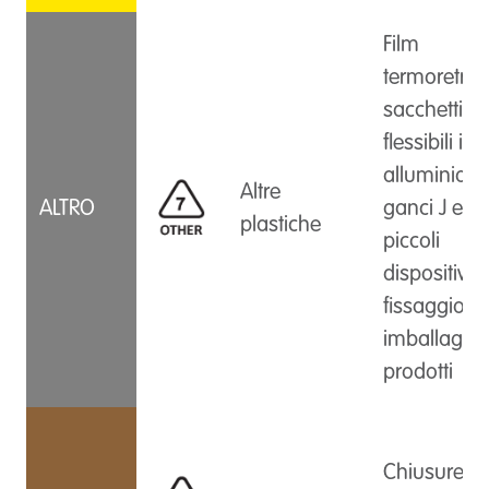
Film
termoretraibi
sacchetti
flessibili in
alluminio,
Altre
ALTRO
ganci J e
plastiche
piccoli
dispositivi d
fissaggio p
imballaggi 
prodotti
Chiusure p