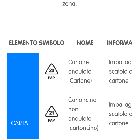
zona.
ELEMENTO
SIMBOLO
NOME
INFORMAZI
Cartone
Imballaggio
ondulato
scatola di
(Cartone)
cartone
Cartoncino
Imballaggio
non
scatola di
ondulato
CARTA
cartone
(cartoncino)