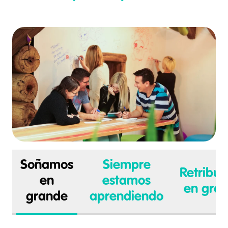
Soñamos
Siempre
Retribu
en
estamos
en gra
grande
aprendiendo