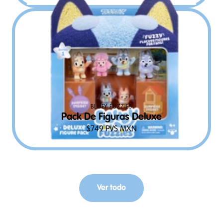
BLUEY FUZZIES
Pack De Figuras Deluxe
$
749
PVS MXN
Ver todo