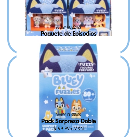
BLUEY FUZZIES
Paquete de Episodios
$
459
PVS MXN
BLUEY FUZZIES
Pack Sorpresa Doble
$
199
PVS MXN