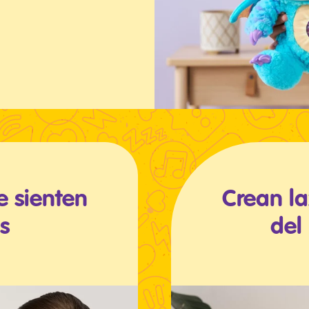
e sienten
Crean la
s
del