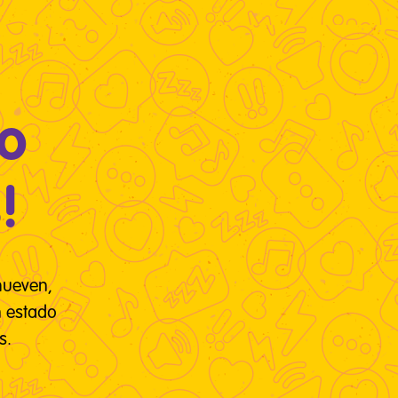
do
!
mueven,
n estado
s.