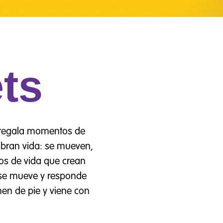
ets
pre regala momentos de
cobran vida: se mueven,
os de vida que crean
se mueve y responde
nen de pie y viene con