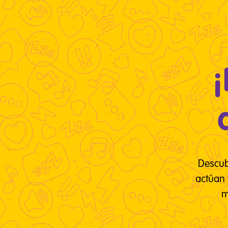
¡
Descub
actúan 
m