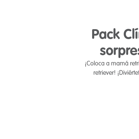
Pack Cl
sorpre
¡Coloca a mamá retrie
retriever! ¡Divié