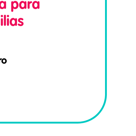
ca para
lias
ro