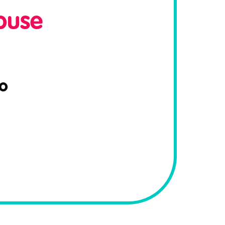
ouse
o