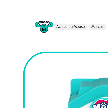
Acerca de Moose
Marcas
Moose Toys