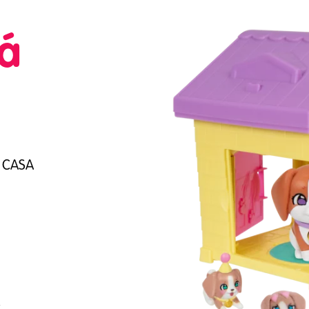
á
E CASA