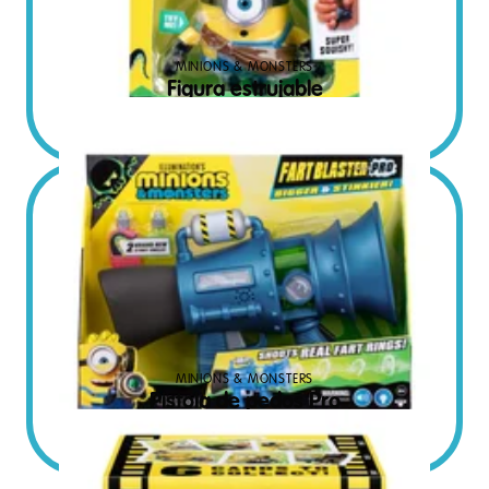
MINIONS & MONSTERS
Figura estrujable
€
24.95
SRP Euro
MINIONS & MONSTERS
Pistola de pedos Pro
€
47.95
SRP Euro