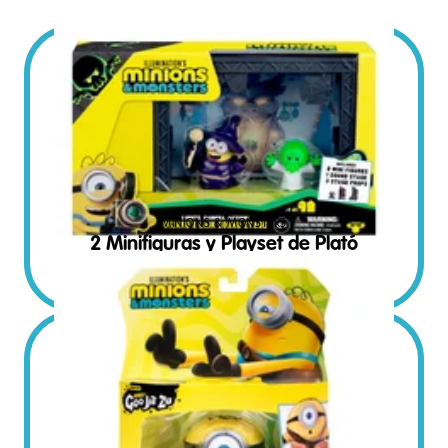
MINIONS & MONSTERS
2 Minifiguras y Playset de Plató
€
14.95
SRP Euro