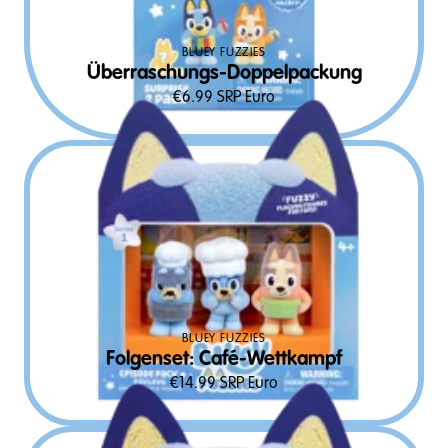
BLUEY FUZZIES
Überraschungs-Doppelpackung
€
6.99
SRP Euro
BLUEY FUZZIES
Folgenset: Café-Wettkampf
€
14.99
SRP Euro