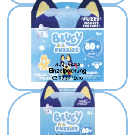
BLUEY FUZZIES
Einzelpackung
€
3.99
SRP Euro