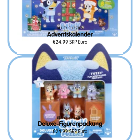
BLUEY FUZZIES
Adventskalender
€
24.99
SRP Euro
BLUEY FUZZIES
Deluxe-Figurenpackung
€
24.99
SRP Euro