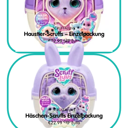
SCRUFFALUVS
Haustier-Scruffs – Einzelpackung
€
22.99
SRP Euro
SCRUFFALUVS
Häschen-Scruffs Einzelpackung
€
22.99
SRP Euro