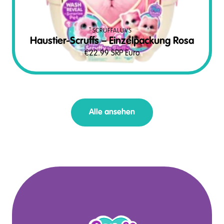
SCRUFFALUVS
Haustier-Scruffs – Einzelpackung Rosa
€
22.99
SRP Euro
Alle ansehen