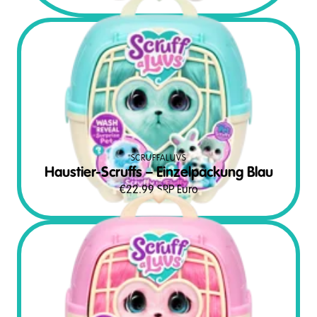
SCRUFFALUVS
Haustier-Scruffs – Einzelpackung Blau
€
22.99
SRP Euro