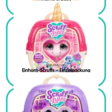
€
34.99
SRP Euro
SCRUFFALUVS
Einhorn-Scruffs – Einzelpackung
€
22.99
SRP Euro