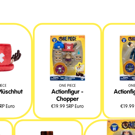
ONE PIECE
ONE
IECE
Actionfigur -
Actionfi
lüschhut
Chopper
RP Euro
€
19.99
SRP Euro
€
19.99