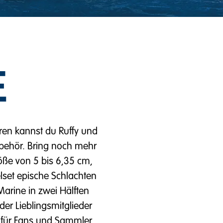
E
ren kannst du Ruffy und
behör. Bring noch mehr
öße von 5 bis 6,35 cm,
lset epische Schlachten
Marine in zwei Hälften
der Lieblingsmitglieder
t für Fans und Sammler