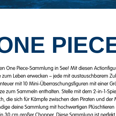
ONE PIEC
den One Piece-Sammlung in See! Mit diesen Actionfigu
e zum Leben erwecken – jede mit austauschbarem Zu
teuer mit 10 Mini-Überraschungsfiguren mit einer Gr
nze zum Sammeln enthalten. Stelle mit dem 2-in-1-Spie
h, die sich für Kämpfe zwischen den Piraten und der 
tändige deine Sammlung mit hochwertigen Plüschtieren 
in 30 cm großer Chopper. Diese Sammlung ist perfek