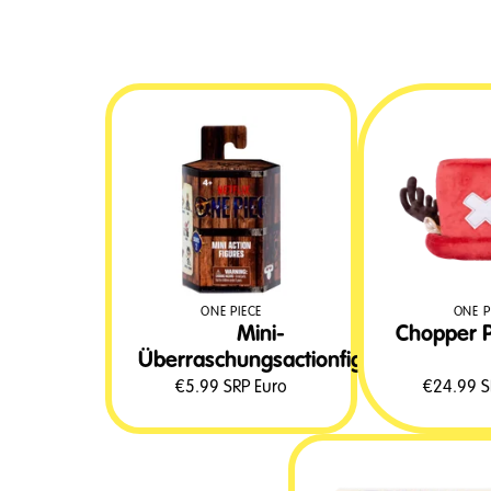
ONE PIECE
ONE P
Mini-
Chopper P
Überraschungsactionfigur
€
5.99
SRP Euro
€
24.99
S