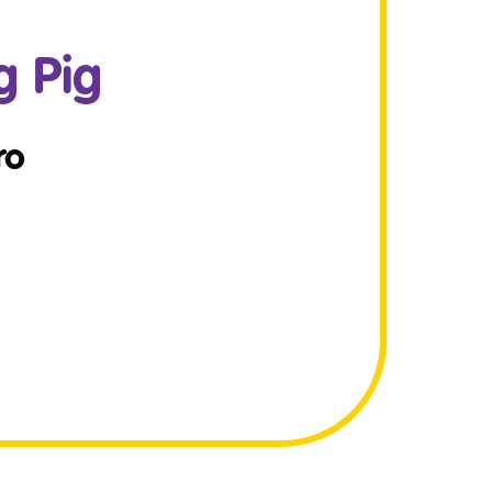
g Pig
ro