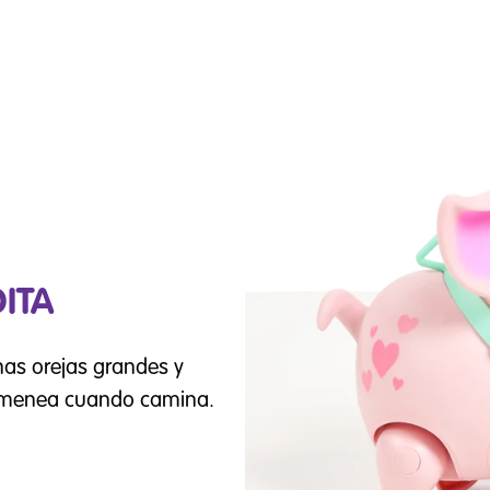
DITA
nas orejas grandes y
se menea cuando camina.