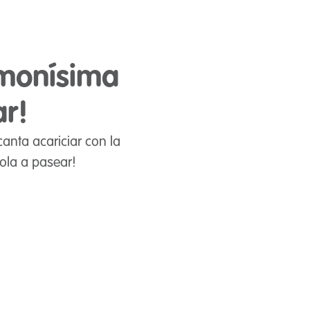
 monísima
ar!
anta acariciar con la
dola a pasear!