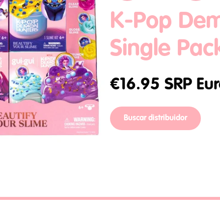
K-Pop Dem
Single Pac
€
16.95
SRP Eur
Buscar distribuidor