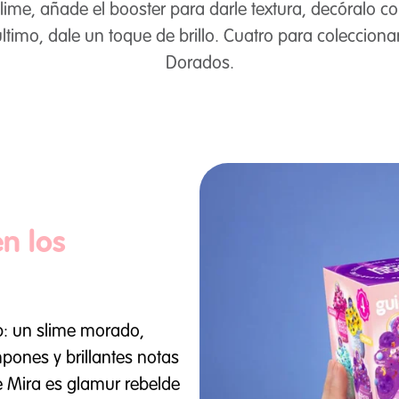
 slime, añade el booster para darle textura, decóralo c
último, dale un toque de brillo. Cuatro para coleccion
Dorados.
en los
p: un slime morado,
pones y brillantes notas
de Mira es glamur rebelde