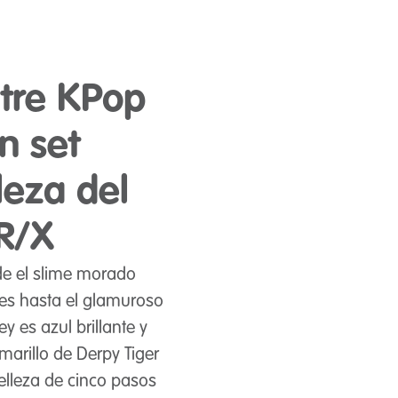
ntre KPop
n set
leza del
R/X
de el slime morado
es hasta el glamuroso
y es azul brillante y
marillo de Derpy Tiger
belleza de cinco pasos