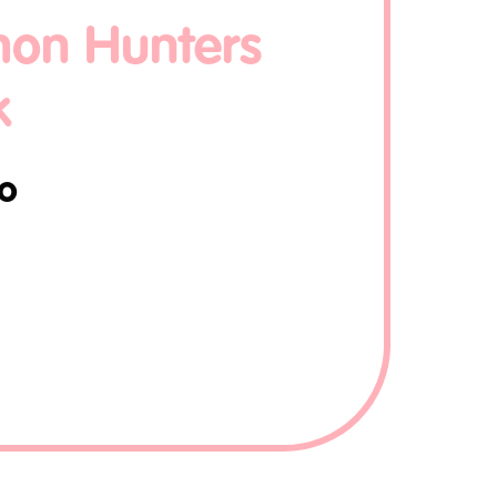
on Hunters
k
o