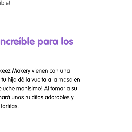
íble!
ncreíble para los
okeez Makery vienen con una
tu hijo dé la vuelta a la masa en
peluche monísimo! Al tomar a su
ará unos ruiditos adorables y
ortitas.