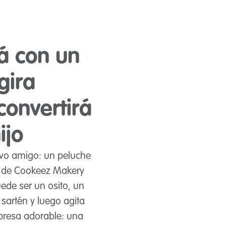
á con un
gira
onvertirá
ijo
evo amigo: un peluche
tz de Cookeez Makery
uede ser un osito, un
a sartén y luego agita
rpresa adorable: una