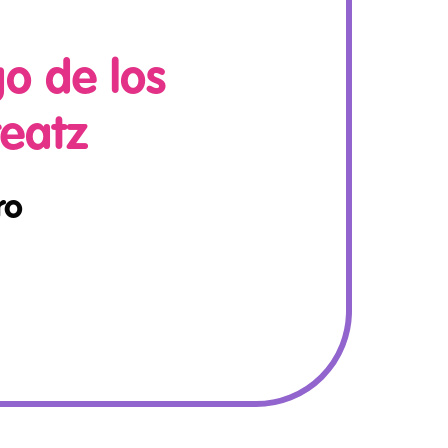
go de los
eatz
ro