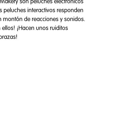
Makery son peluches electrónicos
os peluches interactivos responden
un montón de reacciones y sonidos.
 ellos! ¡Hacen unos ruiditos
brazas!