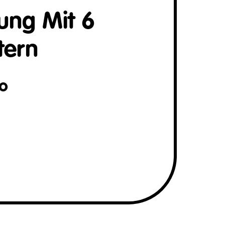
ung Mit 6
tern
o