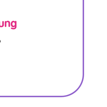
kung
o