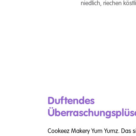
niedlich, riechen kös
Duftendes
Überraschungsplüsc
Cookeez Makery Yum Yumz. Das si