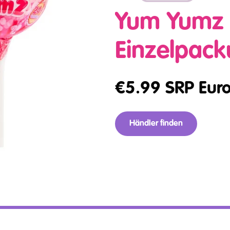
Yum Yumz
Einzelpac
€
5.99
SRP Eur
Händler finden