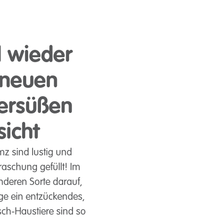
 wieder
 neuen
ersüßen
sicht
z sind lustig und
raschung gefüllt! Im
nderen Sorte darauf,
ge ein entzückendes,
ch-Haustiere sind so