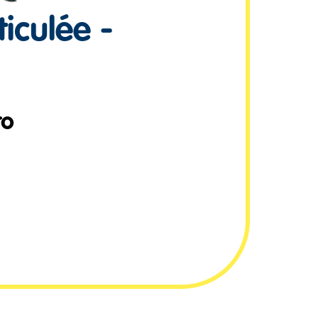
ticulée -
ro