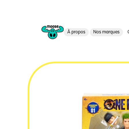
À propos
Nos marques
Moose Toys