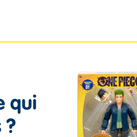
e qui
s ?