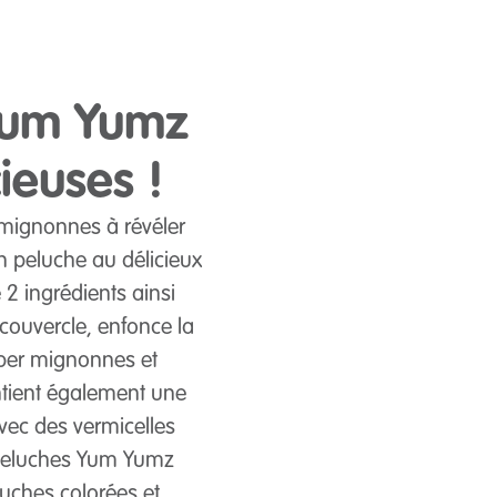
Yum Yumz
ieuses !
 mignonnes à révéler
n peluche au délicieux
 2 ingrédients ainsi
 couvercle, enfonce la
uper mignonnes et
tient également une
vec des vermicelles
s peluches Yum Yumz
luches colorées et