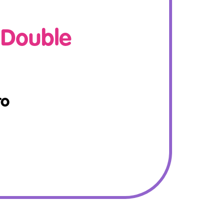
Double
ro