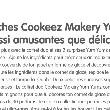
uches Cookeez Makery 
ssi amusantes que délic
 plus avec le coffret duo et ses 2 surprises Yum Yumz
ce ! Ajoute les ingrédients pour créer deux animaux e
 couvercle de ton jouet en forme de glace et découvre
oute les ingrédients dans le cornet de glace, replace le
cerise et tourne-la. Ouah ! Deux peluches surprises s
arues ! Le coffret duo Cookeez Makery Yum Yumz con
ants mignons pour que tu décores ton cornet de glace a
e plus de 30 parfums de glace à collectionner parmi le
t ultra-rares. Amuse-toi à toutes les trouver ! Les pe