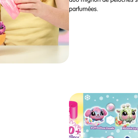
duo mignon de peluches su
parfumées.