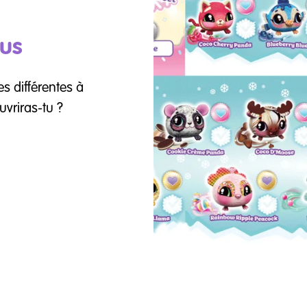
ous
s différentes à
uvriras-tu ?