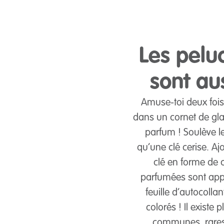
Les pel
sont au
Amuse-toi deux fois
dans un cornet de gla
parfum ! Soulève le
qu’une clé cerise. Aj
clé en forme de 
parfumées sont app
feuille d’autocoll
colorés ! Il exist
communes, rares e