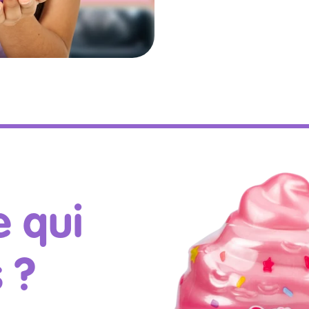
e qui
s ?