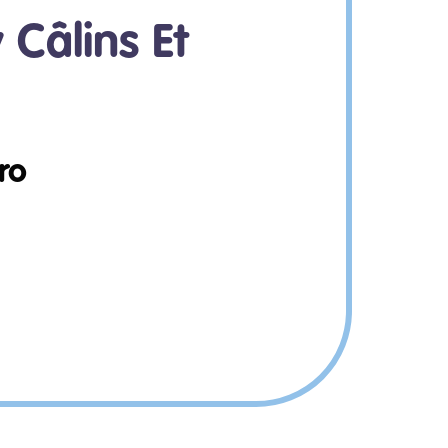
 Câlins Et
ro