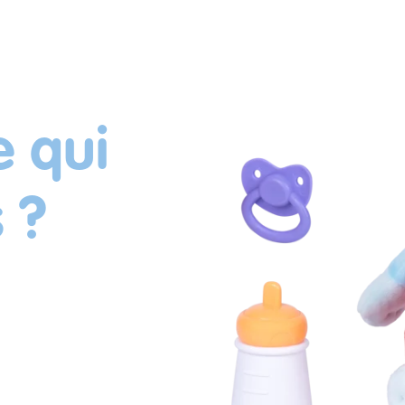
e qui
s ?