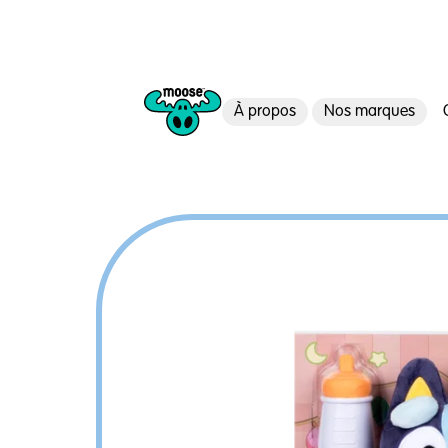
À propos
Nos marques
Moose Toys