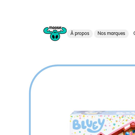
À propos
Nos marques
Moose Toys