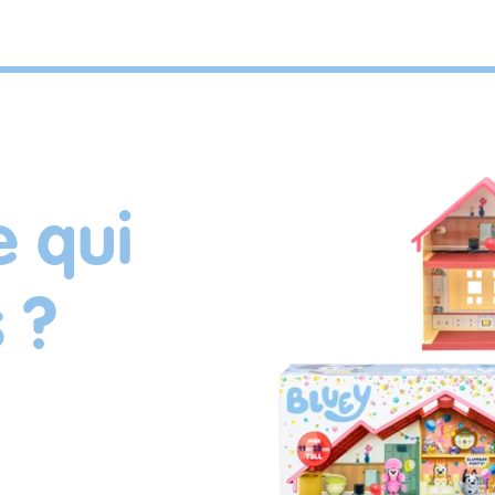
e qui
s ?