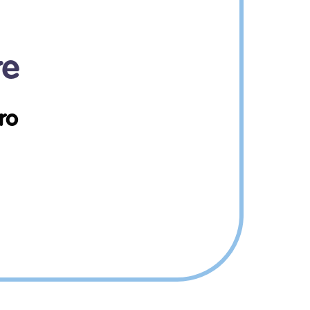
re
ro